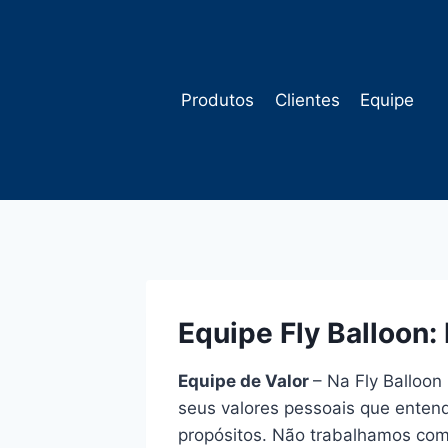
Pular
para
o
Conteúdo
Produtos
Clientes
Equipe
Equipe Fly Balloon:
Equipe de Valor
– Na Fly Balloon
seus valores pessoais que enten
propósitos. Não trabalhamos co