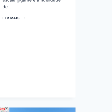
escala gigante e a fidelidade
de…
RÉPLICA
LER MAIS
INFLÁVEL
GIGANTE