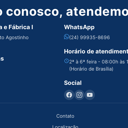
o conosco, atendemos
 e Fábrica I
WhatsApp
nto Agostinho
(24) 99935-8696
Horário de atendimen
as
2ª à 6ª feira - 08:00h às
(Horário de Brasília)
Social
Contato
Localização