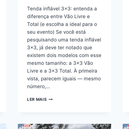
Tenda inflável 3×3: entenda a
diferença entre Vão Livre e
Total (e escolha a ideal para o
seu evento) Se você está
pesquisando uma tenda inflável
3×3, já deve ter notado que
existem dois modelos com esse
mesmo tamanho: a 3×3 Vão
Livre e a 3×3 Total. À primeira
vista, parecem iguais — mesmo
número,…
TENDA
LER MAIS
INFLÁVEL
3×3:
VÃO
LIVRE
OU