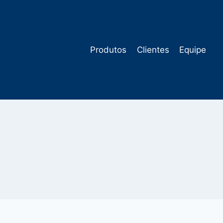
Pular
para
o
Conteúdo
Produtos
Clientes
Equipe