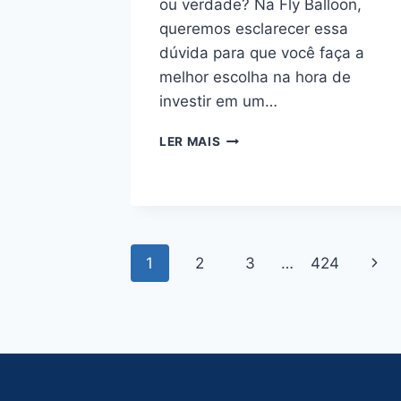
ou verdade? Na Fly Balloon,
queremos esclarecer essa
dúvida para que você faça a
melhor escolha na hora de
investir em um…
NYLON
LER MAIS
EMBORRACHADO
Navegação
Pági
1
2
3
…
424
da
Segu
Página