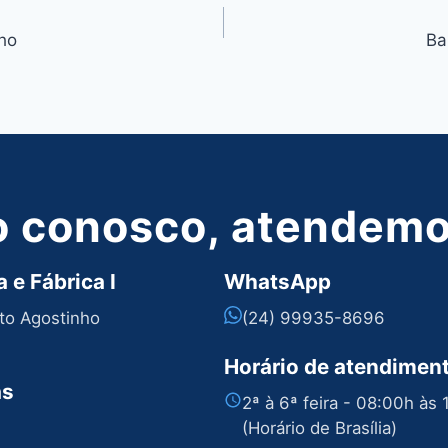
ho
Ba
o conosco, atendemos
 e Fábrica I
WhatsApp
nto Agostinho
(24) 99935-8696
Horário de atendimen
as
2ª à 6ª feira - 08:00h às
(Horário de Brasília)