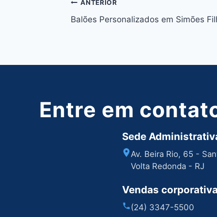
Navegação
ANTERIOR
Balões Personalizados em Simões Fil
de
Post
Entre em contat
Sede Administrativa
Av. Beira Rio, 65 - Sa
Volta Redonda - RJ
Vendas corporativ
(24) 3347-5500