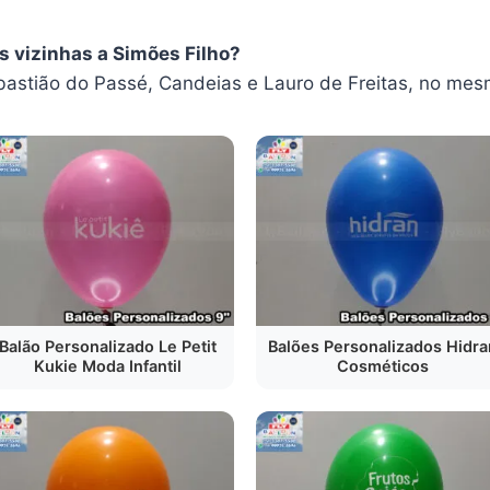
s vizinhas a Simões Filho?
stião do Passé, Candeias e Lauro de Freitas, no mes
Balão Personalizado Le Petit
Balões Personalizados Hidra
Kukie Moda Infantil
Cosméticos