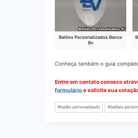
Balões Personalizados Banco
B
Bv
Conheça também o guia complet
Entre em contato conosco atra
formulário
e solicite sua cotaçã
Tags
#
balão personalizado
#
balões person
do
Post: