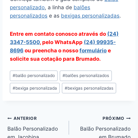
personalizado
, a linha de
balões
personalizados
e as
bexigas personalizadas
.
Entre em contato conosco através do
(24)
3347-5500
, pelo WhatsApp
(24) 99935-
8696
ou preencha o nosso
formulário
e
solicite sua cotação para Brumado.
Tags
#
balão personalizado
#
balões personalizados
do
#
bexiga personalizada
#
bexigas personalizadas
Post:
Navegação
ANTERIOR
PRÓXIMO
Balão Personalizado
Balão Personalizado
de
em Jacobina
em Brumado