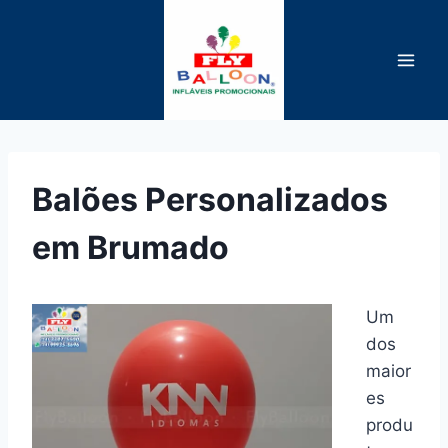
Pular
para
o
Conteúdo
Balões Personalizados
em Brumado
Um
dos
maior
es
produ