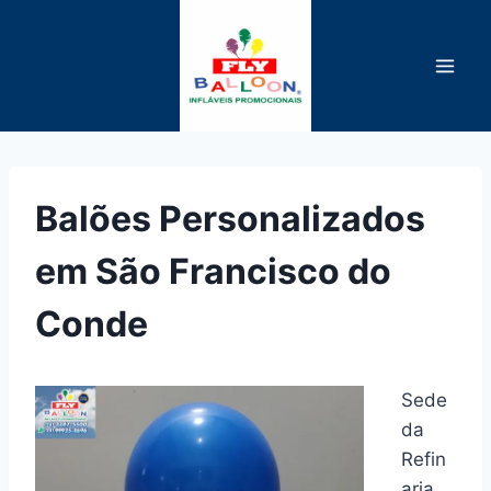
Pular
para
o
Conteúdo
Balões Personalizados
em São Francisco do
Conde
Sede
da
Refin
aria