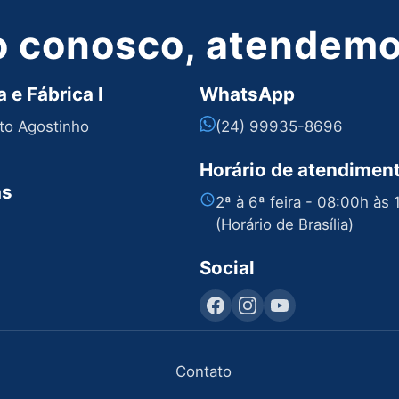
o conosco, atendemos
 e Fábrica I
WhatsApp
nto Agostinho
(24) 99935-8696
Horário de atendimen
as
2ª à 6ª feira - 08:00h às
(Horário de Brasília)
Social
Contato