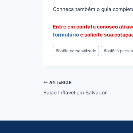
Conheça também o guia complet
Entre em contato conosco atra
formulário
e solicite sua cotação
Tags
#
balão personalizado
#
balões person
do
Post:
Navegação
ANTERIOR
Balao Inflavel em Salvador
de
Post