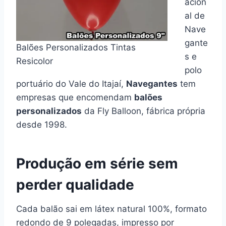
acion
al de
Nave
gante
Balões Personalizados Tintas
s e
Resicolor
polo
portuário do Vale do Itajaí,
Navegantes
tem
empresas que encomendam
balões
personalizados
da Fly Balloon, fábrica própria
desde 1998.
Produção em série sem
perder qualidade
Cada balão sai em látex natural 100%, formato
redondo de 9 polegadas, impresso por