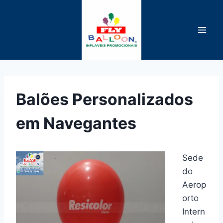
Pular
para
o
Conteúdo
Balões Personalizados
em Navegantes
Sede
do
Aerop
orto
Intern