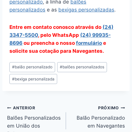
personalizado
, a linha de
balões
personalizados
e as
bexigas personalizadas
.
Entre em contato conosco através do
(24)
3347-5500
, pelo WhatsApp
(24) 99935-
8696
ou preencha o nosso
formulário
e
solicite sua cotação para Navegantes.
Tags
#
balão personalizado
#
balões personalizados
do
#
bexiga personalizada
Post:
Navegação
ANTERIOR
PRÓXIMO
Balões Personalizados
Balão Personalizado
de
em União dos
em Navegantes