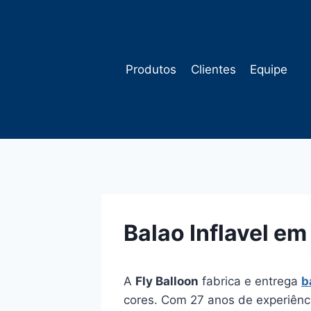
Pular
para
o
Conteúdo
Produtos
Clientes
Equipe
Balao Inflavel em
A
Fly Balloon
fabrica e entrega
b
cores. Com 27 anos de experiênci