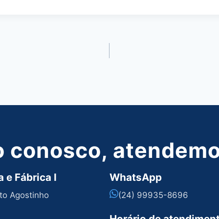
o conosco, atendemos
 e Fábrica I
WhatsApp
nto Agostinho
(24) 99935-8696
Horário de atendimen