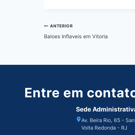
Post:
Navegação
ANTERIOR
Baloes Inflaveis em Vitoria
de
Post
Entre em contat
Sede Administrativa
Av. Beira Rio, 65 - Sa
Volta Redonda - RJ