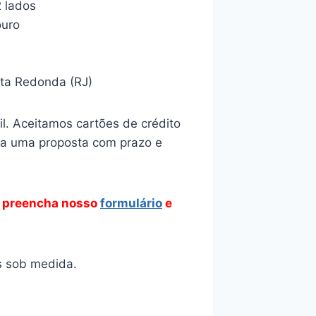
2 lados
ouro
lta Redonda (RJ)
l. Aceitamos cartões de crédito
ba uma proposta com prazo e
 preencha nosso
formulário
e
as sob medida.