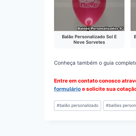
Balão Personalizado Sol E
Neve Sorvetes
Conheça também o guia complet
Entre em contato conosco atra
formulário
e solicite sua cotaçã
Tags
#
balão personalizado
#
balões person
do
Post: