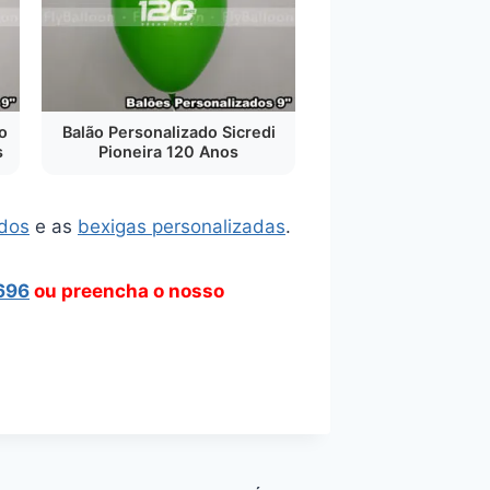
o
Balão Personalizado Sicredi
s
Pioneira 120 Anos
ados
e as
bexigas personalizadas
.
696
ou preencha o nosso