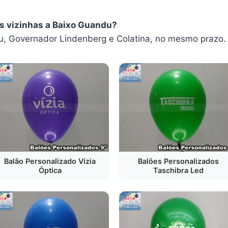
es vizinhas a Baixo Guandu?
, Governador Lindenberg e Colatina, no mesmo prazo.
Balão Personalizado Vízia
Balões Personalizados
Óptica
Taschibra Led