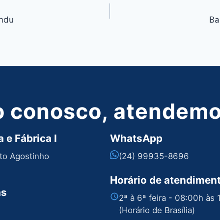
andu
Ba
o conosco, atendemos
 e Fábrica I
WhatsApp
nto Agostinho
(24) 99935-8696
Horário de atendimen
as
2ª à 6ª feira - 08:00h às
(Horário de Brasília)