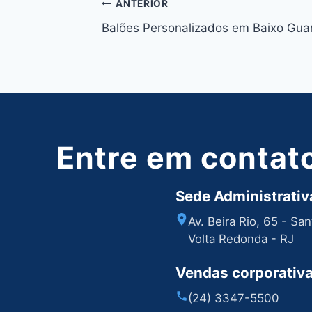
Navegação
ANTERIOR
Balões Personalizados em Baixo Gu
de
Post
Entre em contat
Sede Administrativa
Av. Beira Rio, 65 - Sa
Volta Redonda - RJ
Vendas corporativ
(24) 3347-5500