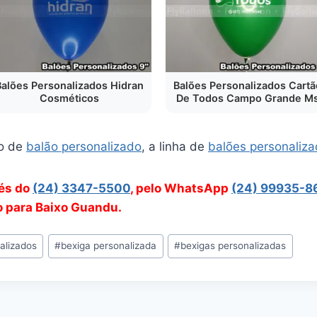
Balões Personalizados Hidran
Balões Personalizados Cartã
Cosméticos
De Todos Campo Grande M
o de
balão personalizado
, a linha de
balões personaliz
vés do
(24) 3347-5500
, pelo WhatsApp
(24) 99935-8
o para Baixo Guandu.
alizados
#
bexiga personalizada
#
bexigas personalizadas