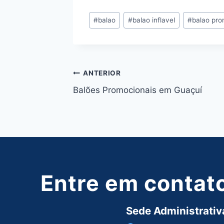
Tags
#
balao
#
balao inflavel
#
balao pro
do
Post:
Navegação
ANTERIOR
Balões Promocionais em Guaçuí
de
Post
Entre em contat
Sede Administrativa