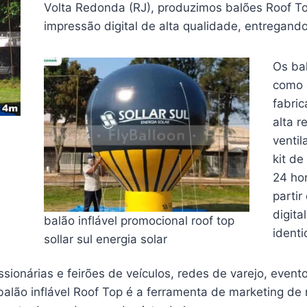
Volta Redonda (RJ), produzimos balões Roof To
impressão digital de alta qualidade, entregand
Os ba
como 
fabri
alta r
venti
kit de
24 ho
parti
digita
balão inflável promocional roof top
identi
sollar sul energia solar
ionárias e feirões de veículos, redes de varejo, event
alão inflável Roof Top é a ferramenta de marketing de m