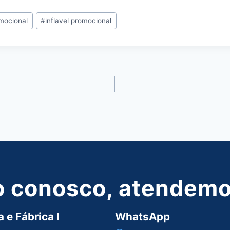
mocional
#
inflavel promocional
o conosco, atendemos
 e Fábrica I
WhatsApp