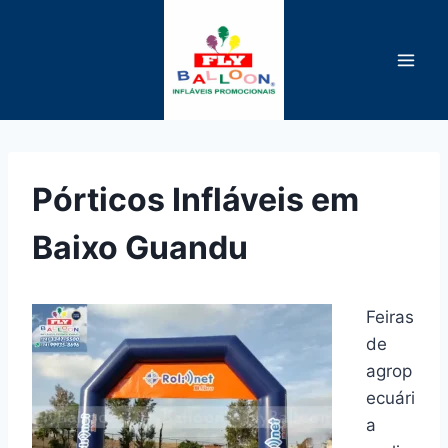
Pular
para
o
Conteúdo
Pórticos Infláveis em
Baixo Guandu
Feiras
de
agrop
ecuári
a