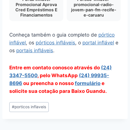
Promocional Aprova
promocional-radio-
Cred Empréstimos E
jovem-pan-fm-recife-
Financiamentos
e-caruaru
Conheça também o guia completo de
pórtico
inflável
, os
pórticos infláveis
, o
portal inflável
e
os
portais infláveis
.
Entre em contato conosco através do
(24)
3347-5500
, pelo WhatsApp
(24) 99935-
8696
ou preencha o nosso
formulário
e
solicite sua cotação para Baixo Guandu.
Tags
#
porticos inflaveis
do
Post: