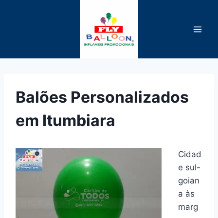
Pular
para
o
Conteúdo
Balões Personalizados
em Itumbiara
Cidad
e sul-
goian
a às
marg