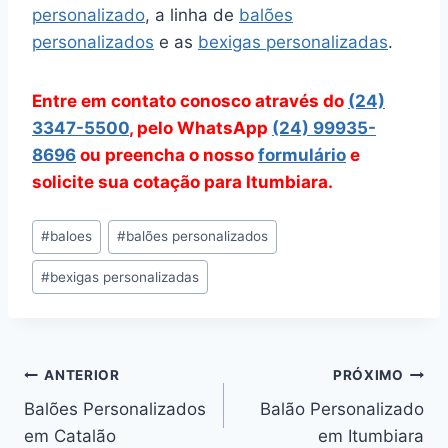
personalizado
, a linha de
balões
personalizados
e as
bexigas personalizadas
.
Entre em contato conosco através do
(24)
3347-5500
, pelo WhatsApp
(24) 99935-
8696
ou preencha o nosso
formulário
e
solicite sua cotação para Itumbiara.
Tags
#
baloes
#
balões personalizados
do
#
bexigas personalizadas
Post:
Navegação
ANTERIOR
PRÓXIMO
Balões Personalizados
Balão Personalizado
de
em Catalão
em Itumbiara