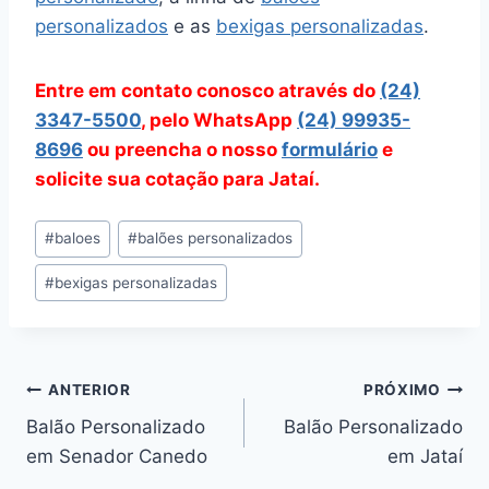
personalizados
e as
bexigas personalizadas
.
Entre em contato conosco através do
(24)
3347-5500
, pelo WhatsApp
(24) 99935-
8696
ou preencha o nosso
formulário
e
solicite sua cotação para Jataí.
Tags
#
baloes
#
balões personalizados
do
#
bexigas personalizadas
Post:
Navegação
ANTERIOR
PRÓXIMO
Balão Personalizado
Balão Personalizado
de
em Senador Canedo
em Jataí
Post