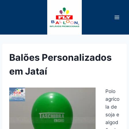
Pular
para
o
Conteúdo
Balões Personalizados
em Jataí
Polo
agríco
la de
soja e
algod