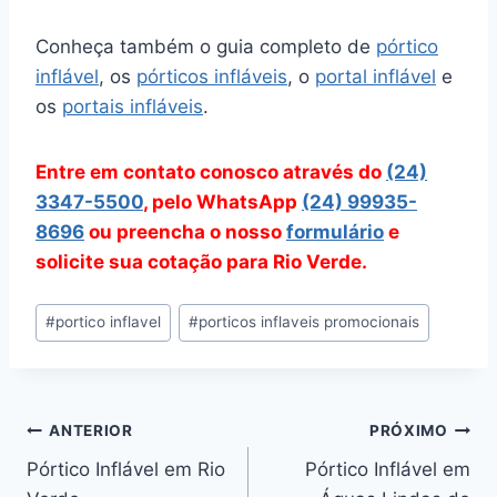
Conheça também o guia completo de
pórtico
inflável
, os
pórticos infláveis
, o
portal inflável
e
os
portais infláveis
.
Entre em contato conosco através do
(24)
3347-5500
, pelo WhatsApp
(24) 99935-
8696
ou preencha o nosso
formulário
e
solicite sua cotação para Rio Verde.
Tags
#
portico inflavel
#
porticos inflaveis promocionais
do
Post:
Navegação
ANTERIOR
PRÓXIMO
Pórtico Inflável em Rio
Pórtico Inflável em
de