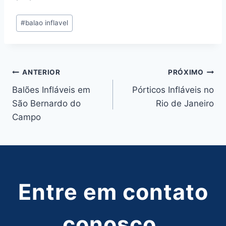
Tags
#
balao inflavel
do
Post:
Navegação
ANTERIOR
PRÓXIMO
Balões Infláveis em
Pórticos Infláveis no
de
São Bernardo do
Rio de Janeiro
Post
Campo
Entre em contato
conosco,