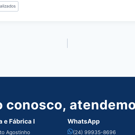
alizados
o conosco, atendemos
 e Fábrica I
WhatsApp
nto Agostinho
(24) 99935-8696