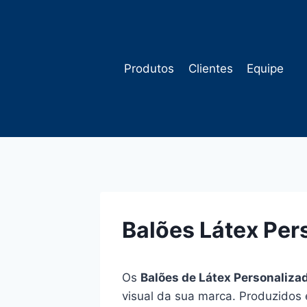
Pular
para
o
Conteúdo
Produtos
Clientes
Equipe
Balões Látex Per
Os
Balões de Látex Personaliza
visual da sua marca. Produzidos 