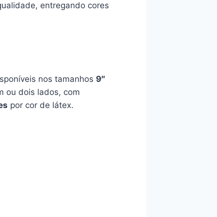
qualidade, entregando cores
isponíveis nos tamanhos
9″
m ou dois lados, com
es
por cor de látex.