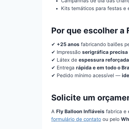
Campanhas de dia das crianç
Kits temáticos para festas e 
Por que escolher a 
✔
+25 anos
fabricando balões p
✔ Impressão
serigráfica precisa
✔ Látex de
espessura reforçada
✔ Entrega
rápida e em todo o Bra
✔ Pedido mínimo acessível —
id
Solicite um orçam
A
Fly Balloon Infláveis
fabrica e 
formulário de contato
ou pelo
Wh