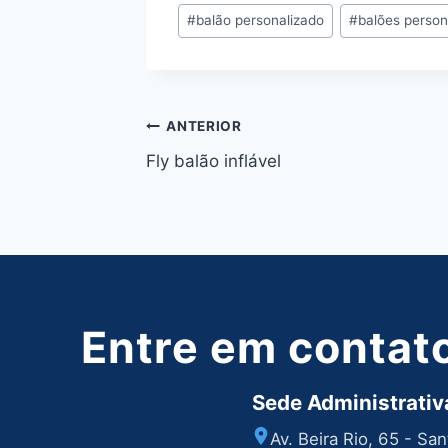
Tags
#
balão personalizado
#
balões person
do
Post:
Navegação
ANTERIOR
Fly balão inflável
de
Post
Entre em contat
Sede Administrativa
Av. Beira Rio, 65 - Sa