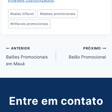
infláveis customizados
.
Tags
#
balao inflavel
#
baloes promocionais
do
#
inflaveis promocionais
Post:
Navegação
ANTERIOR
PRÓXIMO
Balões Promocionais
Balão Promocional
de
em Mauá
Post
Entre em contato