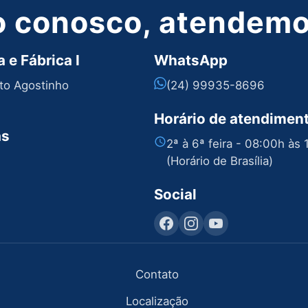
o conosco, atendemos
 e Fábrica I
WhatsApp
nto Agostinho
(24) 99935-8696
Horário de atendimen
as
2ª à 6ª feira - 08:00h às
(Horário de Brasília)
Social
Contato
Localização