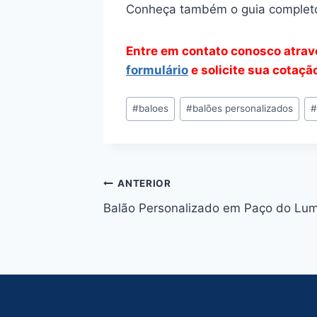
Conheça também o guia complet
Entre em contato conosco atra
formulário
e solicite sua cotaçã
Tags
#
baloes
#
balões personalizados
do
Post:
Navegação
ANTERIOR
Balão Personalizado em Paço do Lum
de
Post