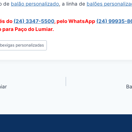
o de
balão personalizado
, a linha de
balões personaliz
vés do
(24) 3347-5500
, pelo WhatsApp
(24) 99935-8
o para Paço do Lumiar.
#
bexigas personalizadas
iar
Ba