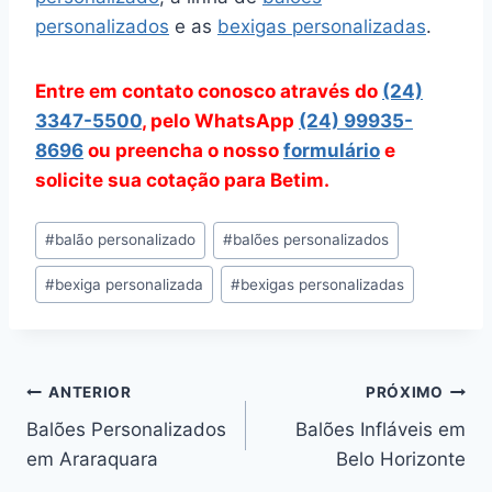
personalizados
e as
bexigas personalizadas
.
Entre em contato conosco através do
(24)
3347-5500
, pelo WhatsApp
(24) 99935-
8696
ou preencha o nosso
formulário
e
solicite sua cotação para Betim.
Tags
#
balão personalizado
#
balões personalizados
do
#
bexiga personalizada
#
bexigas personalizadas
Post:
Navegação
ANTERIOR
PRÓXIMO
Balões Personalizados
Balões Infláveis em
de
em Araraquara
Belo Horizonte
Post