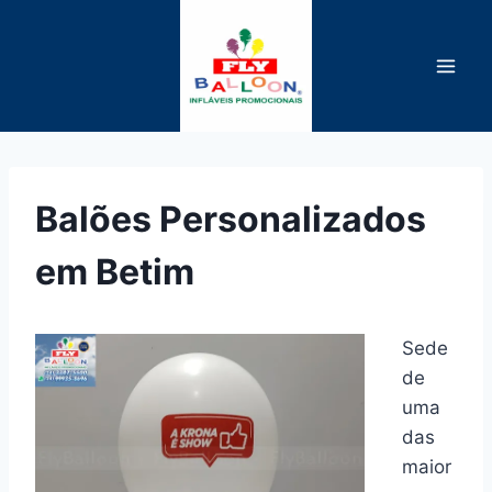
Pular
para
o
Conteúdo
Balões Personalizados
em Betim
Sede
de
uma
das
maior