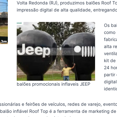
Volta Redonda (RJ), produzimos balões Roof To
impressão digital de alta qualidade, entregando 
Os ba
como 
fabri
alta r
venti
kit de
24 ho
parti
digita
balões promocionais inflaveis JEEP
identi
ionárias e feirões de veículos, redes de varejo, event
 balão inflável Roof Top é a ferramenta de marketing de 