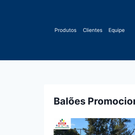
Pular
para
o
Conteúdo
Produtos
Clientes
Equipe
Balões Promocion