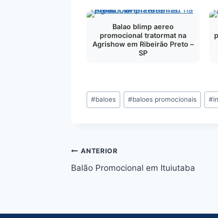
Balao blimp aereo
promocional tratormat na
Agrishow em Ribeirão Preto –
SP
Tags
#
baloes
#
baloes promocionais
#
i
do
Post:
Navegação
ANTERIOR
Balão Promocional em Ituiutaba
de
Post