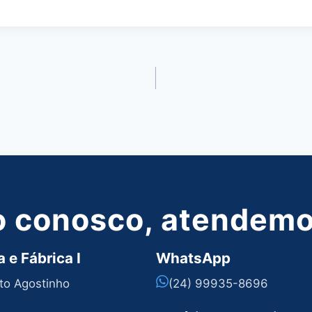
o conosco, atendemos
 e Fábrica I
WhatsApp
nto Agostinho
(24) 99935-8696