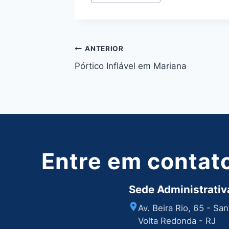
do
Post:
Navegação
ANTERIOR
Pórtico Inflável em Mariana
de
Post
Entre em contat
Sede Administrativa
Av. Beira Rio, 65 - Sa
Volta Redonda - RJ