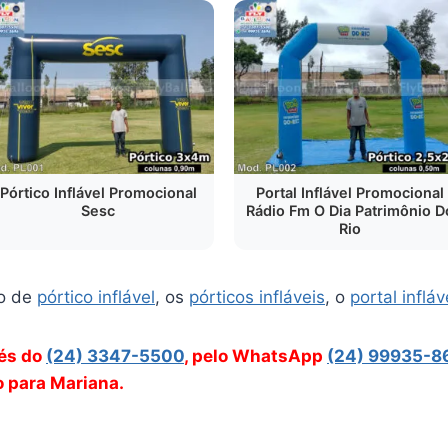
Pórtico Inflável Promocional
Portal Inflável Promocional
Sesc
Rádio Fm O Dia Patrimônio D
Rio
o de
pórtico inflável
, os
pórticos infláveis
, o
portal infláv
vés do
(24) 3347-5500
, pelo WhatsApp
(24) 99935-8
o para Mariana.