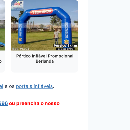
Pórtico Inflável Promocional
o
Berlanda
el
e os
portais infláveis
.
696
ou preencha o nosso