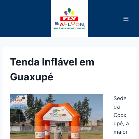
Pular
para
o
Conteúdo
Tenda Inflável em
Guaxupé
Sede
da
Coox
upé, a
maior