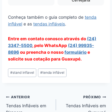
Cervejaria
Conheça também o guia completo de
tenda
inflável
e as
tendas infláveis
.
Entre em contato conosco através do
(24)
3347-5500
, pelo WhatsApp
(24) 99935-
8696
ou preencha o nosso
formulário
e
solicite sua cotação para Guaxupé.
Tags
#
stand inflavel
#
tenda inflável
do
Post:
Navegação
ANTERIOR
PRÓXIMO
Tendas Infláveis em
Tendas Infláveis em
de