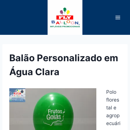
Pular
para
o
Conteúdo
Balão Personalizado em
Água Clara
Polo
flores
tal e
agrop
ecuári