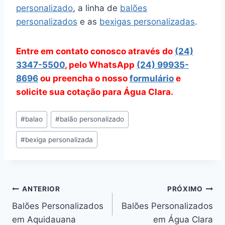
personalizado
, a linha de
balões
personalizados
e as
bexigas personalizadas
.
Entre em contato conosco através do
(24)
3347-5500
, pelo WhatsApp
(24) 99935-
8696
ou preencha o nosso
formulário
e
solicite sua cotação para Água Clara.
Tags
#
balao
#
balão personalizado
do
#
bexiga personalizada
Post:
Navegação
ANTERIOR
PRÓXIMO
Balões Personalizados
Balões Personalizados
de
em Aquidauana
em Água Clara