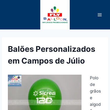
Pular
para
o
Conteúdo
Balões Personalizados
em Campos de Júlio
Polo
de
grãos
e
algod