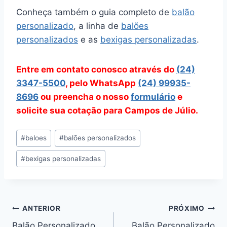
Conheça também o guia completo de
balão
personalizado
, a linha de
balões
personalizados
e as
bexigas personalizadas
.
Entre em contato conosco através do
(24)
3347-5500
, pelo WhatsApp
(24) 99935-
8696
ou preencha o nosso
formulário
e
solicite sua cotação para Campos de Júlio.
Tags
#
baloes
#
balões personalizados
do
#
bexigas personalizadas
Post:
Navegação
ANTERIOR
PRÓXIMO
Balão Personalizado
Balão Personalizado