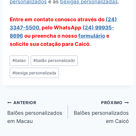
personalizados
e as
bexigas personalizadas
.
Entre em contato conosco através do
(24)
3347-5500
, pelo WhatsApp
(24) 99935-
8696
ou preencha o nosso
formulário
e
solicite sua cotação para Caicó.
Tags
#
balao
#
balão personalizado
do
#
bexiga personalizada
Post:
Navegação
ANTERIOR
PRÓXIMO
Balões personalizados
Balões personalizados
de
em Macau
em Caicó
Post