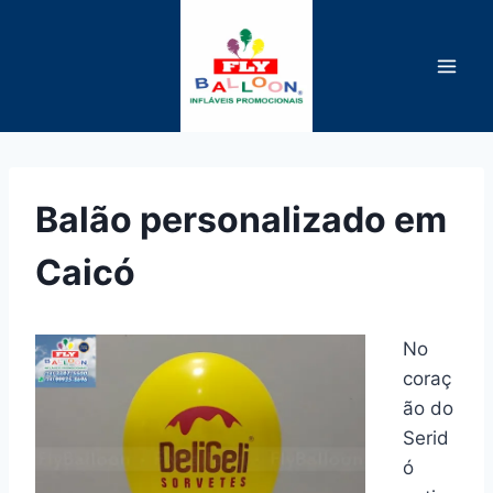
Pular
para
o
Conteúdo
Balão personalizado em
Caicó
No
coraç
ão do
Serid
ó