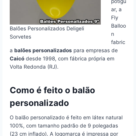
potigu
ar, a
Fly
Balloo
Balões Personalizados Deligeli
n
Sorvetes
fabric
a
balões personalizados
para empresas de
Caicó
desde 1998, com fábrica própria em
Volta Redonda (RJ).
Como é feito o balão
personalizado
O balão personalizado é feito em látex natural
100%, com tamanho padrão de 9 polegadas
(23 cm inflado). A logomarca é impressa por