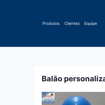
Pular
para
o
Conteúdo
Produtos
Clientes
Equipe
Balão personali