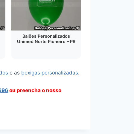
Balões Personalizados
Unimed Norte Pioneiro – PR
ados
e as
bexigas personalizadas
.
696
ou preencha o nosso