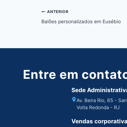
Navegação
ANTERIOR
Balões personalizados em Eusébio
de
Post
Entre em contat
Sede Administrativa
Av. Beira Rio, 65 - Sa
Volta Redonda - RJ
Vendas corporativ