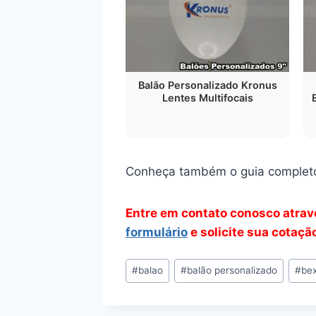
Balão Personalizado Kronus
Lentes Multifocais
Conheça também o guia complet
Entre em contato conosco atra
formulário
e solicite sua cotaçã
Tags
#
balao
#
balão personalizado
#
bex
do
Post: