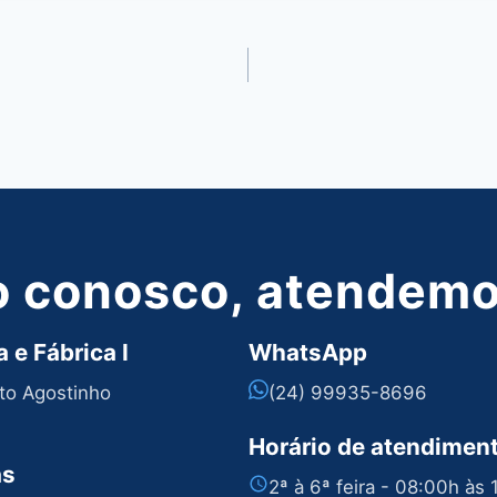
o conosco, atendemos
 e Fábrica I
WhatsApp
nto Agostinho
(24) 99935-8696
Horário de atendimen
as
2ª à 6ª feira - 08:00h às