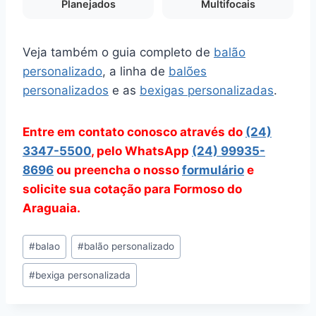
Planejados
Multifocais
Veja também o guia completo de
balão
personalizado
, a linha de
balões
personalizados
e as
bexigas personalizadas
.
Entre em contato conosco através do
(24)
3347-5500
, pelo WhatsApp
(24) 99935-
8696
ou preencha o nosso
formulário
e
solicite sua cotação para Formoso do
Araguaia.
Tags
#
balao
#
balão personalizado
do
#
bexiga personalizada
Post: