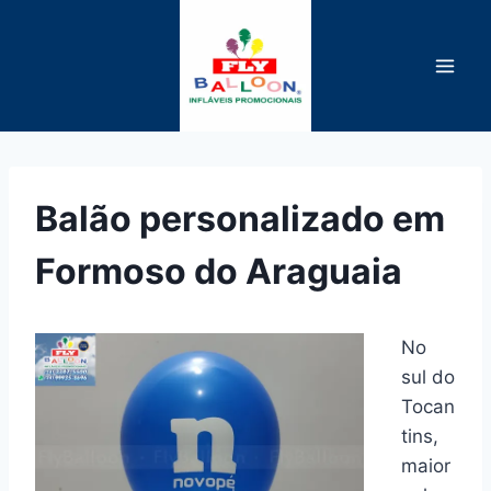
Pular
para
o
Conteúdo
Balão personalizado em
Formoso do Araguaia
No
sul do
Tocan
tins,
maior