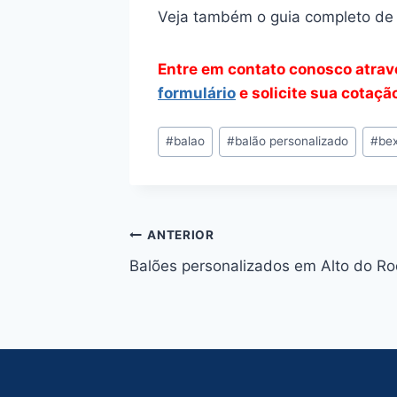
Veja também o guia completo d
Entre em contato conosco atra
formulário
e solicite sua cotaç
Tags
#
balao
#
balão personalizado
#
bex
do
Post:
Navegação
ANTERIOR
Balões personalizados em Alto do Ro
de
Post