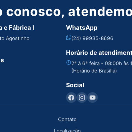
o conosco, atendemos
 e Fábrica I
WhatsApp
nto Agostinho
(24) 99935-8696
Horário de atendimen
as
2ª à 6ª feira - 08:00h às
(Horário de Brasília)
Social
Contato
Localização