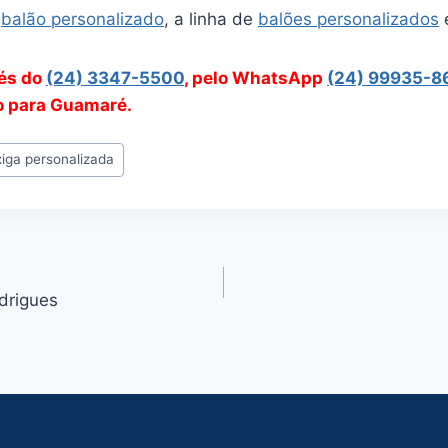
e
balão personalizado
, a linha de
balões personalizados
vés do
(24) 3347-5500
, pelo WhatsApp
(24) 99935-8
ão para Guamaré.
iga personalizada
drigues