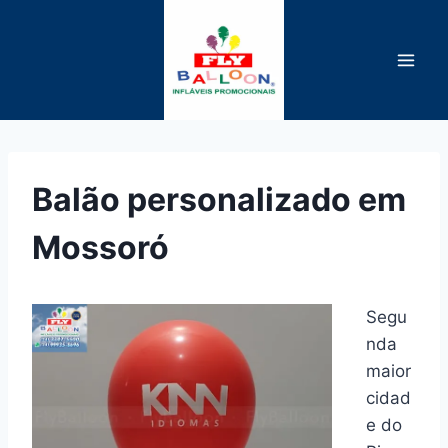
Pular
para
o
Conteúdo
Balão personalizado em
Mossoró
Segu
nda
maior
cidad
e do