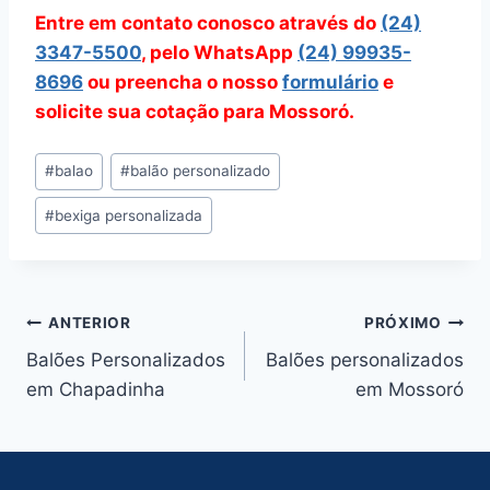
Entre em contato conosco através do
(24)
3347-5500
, pelo WhatsApp
(24) 99935-
8696
ou preencha o nosso
formulário
e
solicite sua cotação para Mossoró.
Tags
#
balao
#
balão personalizado
do
#
bexiga personalizada
Post:
Navegação
ANTERIOR
PRÓXIMO
Balões Personalizados
Balões personalizados
de
em Chapadinha
em Mossoró
Post