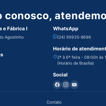
o conosco, atendemos
 e Fábrica I
WhatsApp
nto Agostinho
(24) 99935-8696
Horário de atendimen
as
2ª à 6ª feira - 08:00h às
(Horário de Brasília)
Social
Contato