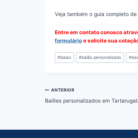
Veja também o guia completo d
Entre em contato conosco atra
formulário
e solicite sua cotaçã
Tags
#
balao
#
balão personalizado
#
bex
do
Post:
Navegação
ANTERIOR
Balões personalizados em Tartarugal
de
Post