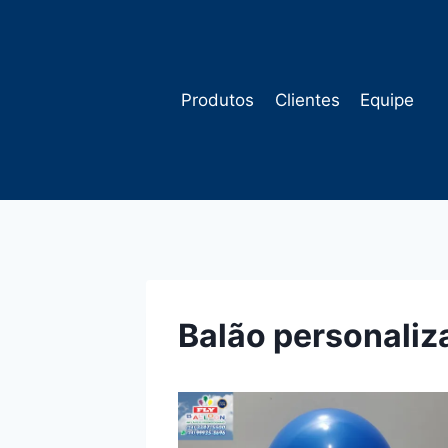
Pular
para
o
Conteúdo
Produtos
Clientes
Equipe
Balão personali