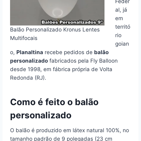
Feder
al, já
em
territó
Balão Personalizado Kronus Lentes
rio
Multifocais
goian
o,
Planaltina
recebe pedidos de
balão
personalizado
fabricados pela Fly Balloon
desde 1998, em fábrica própria de Volta
Redonda (RJ).
Como é feito o balão
personalizado
O balão é produzido em látex natural 100%, no
tamanho padrão de 9 polegadas (23 cm