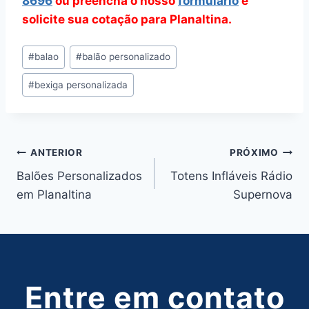
8696
ou preencha o nosso
formulário
e
solicite sua cotação para Planaltina.
Tags
#
balao
#
balão personalizado
do
#
bexiga personalizada
Post:
Navegação
ANTERIOR
PRÓXIMO
Balões Personalizados
Totens Infláveis Rádio
de
em Planaltina
Supernova
Post
Entre em contato