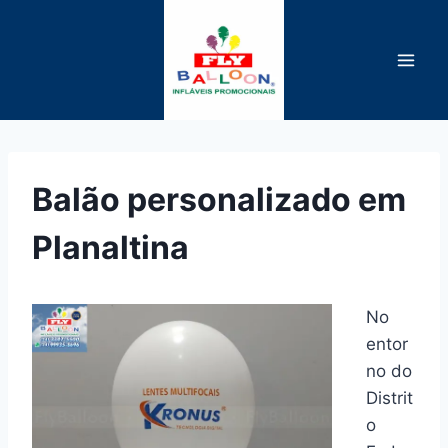
Pular
para
o
Conteúdo
Balão personalizado em
Planaltina
No
entor
no do
Distrit
o