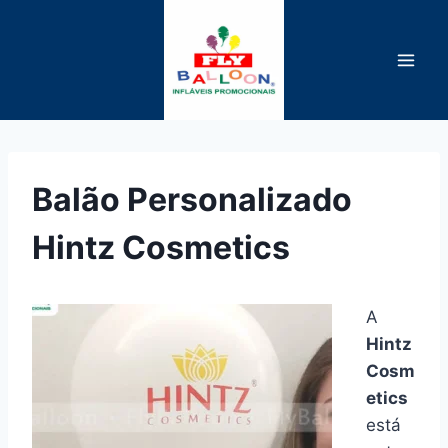
Pular
para
o
Conteúdo
Balão Personalizado
Hintz Cosmetics
A
Hintz
Cosm
etics
está