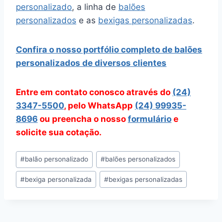
personalizado
, a linha de
balões
personalizados
e as
bexigas personalizadas
.
Confira o nosso portfólio completo de balões
personalizados de diversos clientes
Entre em contato conosco através do
(24)
3347-5500
, pelo WhatsApp
(24) 99935-
8696
ou preencha o nosso
formulário
e
solicite sua cotação.
Tags
#
balão personalizado
#
balões personalizados
do
#
bexiga personalizada
#
bexigas personalizadas
Post: