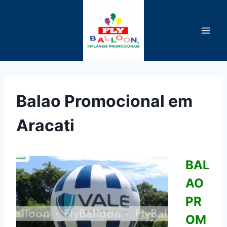
Pular
para
o
Conteúdo
Balao Promocional em
Aracati
BAL
AO
PR
OM