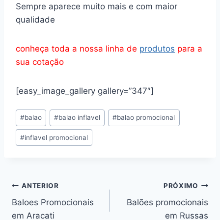
Sempre aparece muito mais e com maior
qualidade
conheça toda a nossa linha de
produtos
para a
sua cotação
[easy_image_gallery gallery=”347″]
Tags
#
balao
#
balao inflavel
#
balao promocional
do
#
inflavel promocional
Post:
Navegação
ANTERIOR
PRÓXIMO
Baloes Promocionais
Balões promocionais
de
em Aracati
em Russas