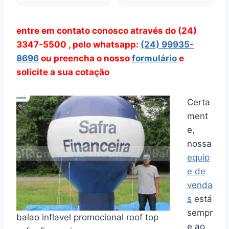
entre em contato conosco através do (24)
3347-5500 , pelo whatsapp:
(24) 99935-
8696
ou preencha o nosso
formulário
e
solicite a sua cotação
Certa
ment
e,
nossa
equip
e de
venda
s
está
sempr
balao inflavel promocional roof top
e ao