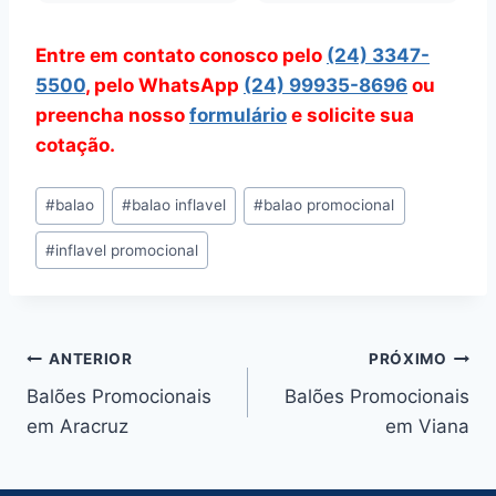
Entre em contato conosco pelo
(24) 3347-
5500
, pelo WhatsApp
(24) 99935-8696
ou
preencha nosso
formulário
e solicite sua
cotação.
Tags
#
balao
#
balao inflavel
#
balao promocional
do
#
inflavel promocional
Post:
Navegação
ANTERIOR
PRÓXIMO
Balões Promocionais
Balões Promocionais
de
em Aracruz
em Viana
Post