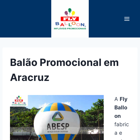
Pular
para
o
Conteúdo
Balão Promocional em
Aracruz
A
Fly
Ballo
on
fabric
a e