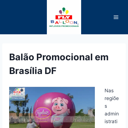
Pular
para
o
Conteúdo
Balão Promocional em
Brasília DF
Nas
regiõe
s
admin
istrati