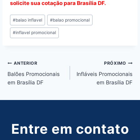
solicite sua cotação para Brasília DF.
Tags
#
balao inflavel
#
balao promocional
do
#
inflavel promocional
Post:
Navegação
ANTERIOR
PRÓXIMO
Balões Promocionais
Infláveis Promocionais
de
em Brasília DF
em Brasília DF
Post
Entre em contato