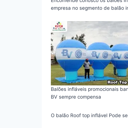
Encomende conosco os balões in
empresa no segmento de balão in
Balões infláveis promocionais ba
BV sempre compensa
O balão Roof top inflável Pode se