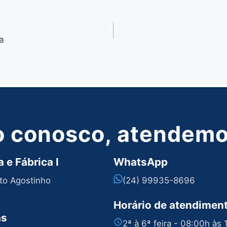
a
o conosco, atendemos
 e Fábrica I
WhatsApp
nto Agostinho
(24) 99935-8696
Horário de atendimen
as
2ª à 6ª feira - 08:00h às