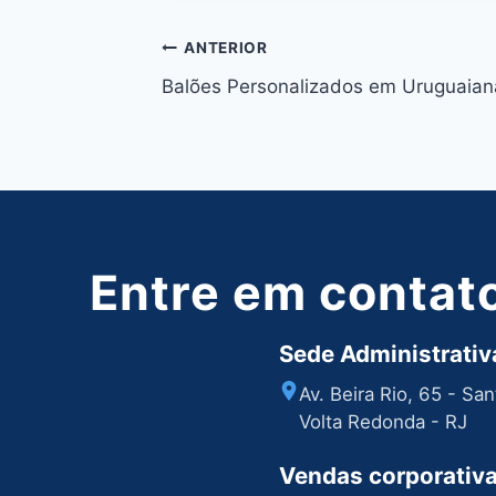
Navegação
ANTERIOR
Balões Personalizados em Uruguaian
de
Post
Entre em contat
Sede Administrativa
Av. Beira Rio, 65 - Sa
Volta Redonda - RJ
Vendas corporativ