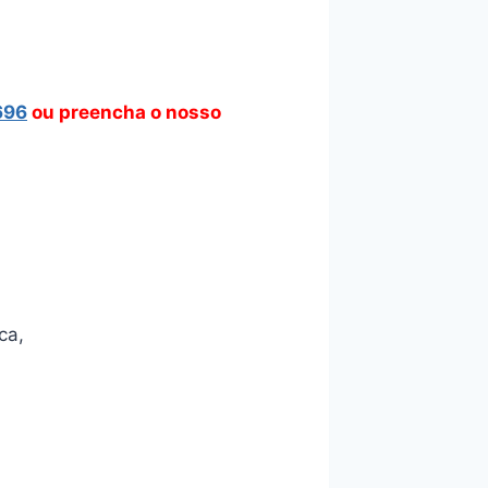
696
ou preencha o nosso
ca,