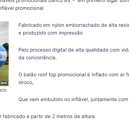
fláveis promocionais banco BV – em primeiro lugar so
flável promocional
Fabricado em nylon emborrachado de alta resis
e produzido com impressão
Pelo processo digital de alta qualidade com vi
da concorrência.
O balão roof top promocional é inflado com ar f
siroco,
nco
Que vem embutido no inflável, juntamente com 
r fabricado a partir de 2 metros de altura.