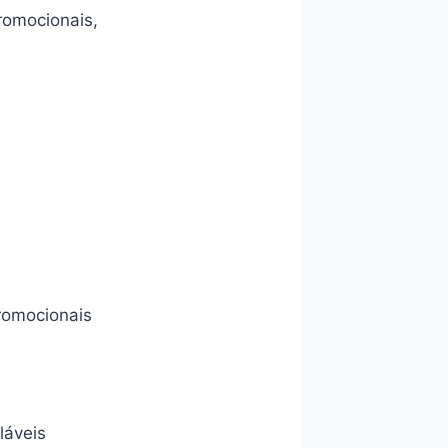
romocionais,
Promocionais
láveis