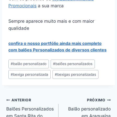
Promocionais
a sua marca
Sempre aparece muito mais e com maior
qualidade
confira o nosso portfólio ainda mais completo
com balões Personalizados de diversos clientes
Tags
#
balão personalizado
#
balões personalizados
do
#
bexiga personalizada
#
bexigas personalizadas
Post:
Navegação
ANTERIOR
PRÓXIMO
Balões Personalizados
Balão personalizado
de
em Santa Rita do
em Araguaína