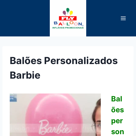
Pular
para
o
Conteúdo
Balões Personalizados
Barbie
Bal
ões
per
son