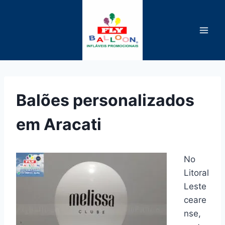
Pular
para
o
Conteúdo
Balões personalizados
em Aracati
No
Litoral
Leste
ceare
nse,