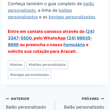
Conheça também o guia completo de
balão
personalizado
, a linha de
balões
personalizados
e as
bexigas personalizadas
.
Entre em contato conosco através do
(24)
3347-5500
, pelo WhatsApp
(24) 99935-
8696
ou preencha o nosso
formulário
e
solicite sua cotação para Aracati.
Tags
#
baloes
#
balões personalizados
do
#
bexigas personalizadas
Post:
Navegação
ANTERIOR
PRÓXIMO
Balão personalizado
Balão personalizado