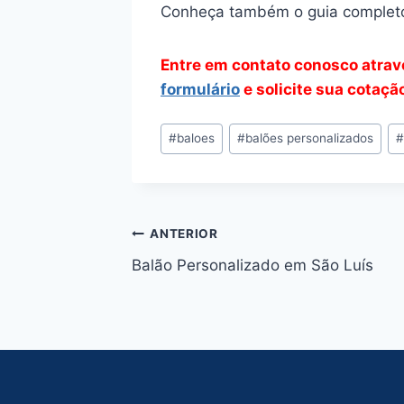
Conheça também o guia complet
Entre em contato conosco atra
formulário
e solicite sua cotaçã
Tags
#
baloes
#
balões personalizados
do
Post:
Navegação
ANTERIOR
Balão Personalizado em São Luís
de
Post