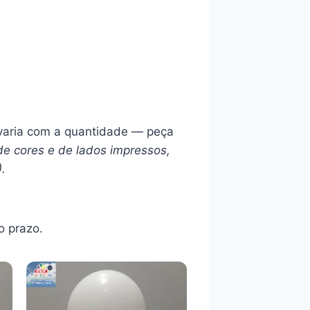
l varia com a quantidade — peça
de cores e de lados impressos,
).
 prazo.