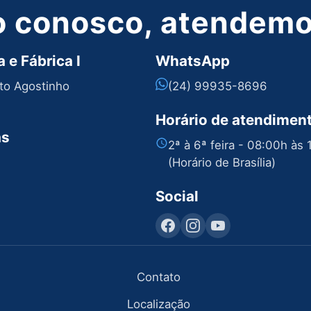
o conosco, atendemos
 e Fábrica I
WhatsApp
nto Agostinho
(24) 99935-8696
Horário de atendimen
as
2ª à 6ª feira - 08:00h às
(Horário de Brasília)
Social
Contato
Localização