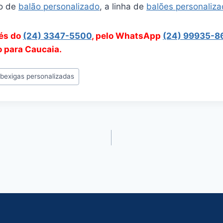
o de
balão personalizado
, a linha de
balões personaliz
vés do
(24) 3347-5500
, pelo WhatsApp
(24) 99935-8
o para Caucaia.
#
bexigas personalizadas