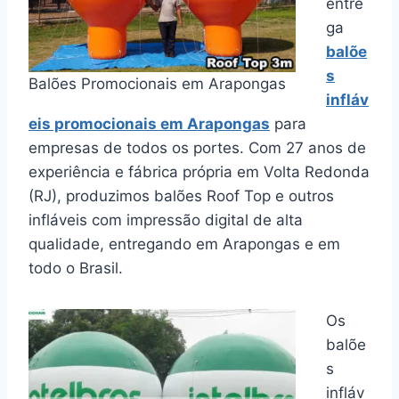
entre
ga
balõe
s
Balões Promocionais em Arapongas
infláv
eis promocionais em Arapongas
para
empresas de todos os portes. Com 27 anos de
experiência e fábrica própria em Volta Redonda
(RJ), produzimos balões Roof Top e outros
infláveis com impressão digital de alta
qualidade, entregando em Arapongas e em
todo o Brasil.
Os
balõe
s
infláv