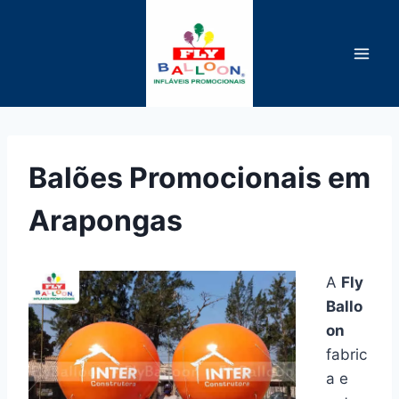
Pular
para
o
Conteúdo
Balões Promocionais em
Arapongas
A
Fly
Ballo
on
fabric
a e