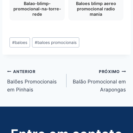
Balao-blimp-
Baloes blimp aereo
promocional-na-torre-
promocional radio
rede
mania
Tags
#
baloes
#
baloes promocionais
do
Post:
Navegação
ANTERIOR
PRÓXIMO
Balões Promocionais
Balão Promocional em
de
em Pinhais
Arapongas
Post