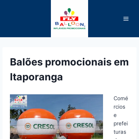
Pular
para
o
Conteúdo
Balões promocionais em
Itaporanga
Comé
rcios
e
prefei
turas