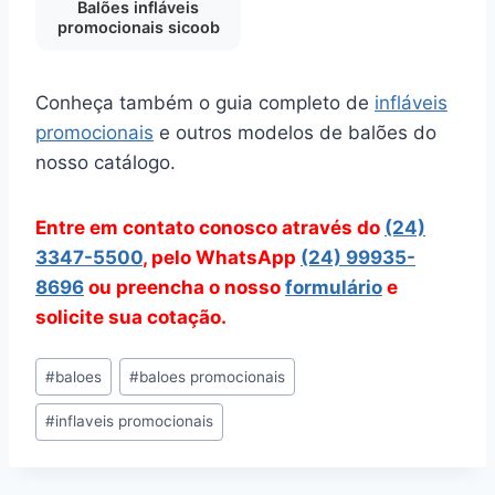
Balões infláveis
promocionais sicoob
Conheça também o guia completo de
infláveis
promocionais
e outros modelos de balões do
nosso catálogo.
Entre em contato conosco através do
(24)
3347-5500
, pelo WhatsApp
(24) 99935-
8696
ou preencha o nosso
formulário
e
solicite sua cotação.
Tags
#
baloes
#
baloes promocionais
do
#
inflaveis promocionais
Post: