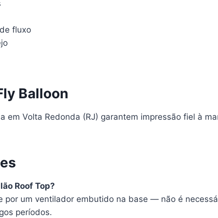
s
de fluxo
jo
Fly Balloon
ria em Volta Redonda (RJ) garantem impressão fiel à m
tes
lão Roof Top?
e por um ventilador embutido na base — não é necessári
ngos períodos.