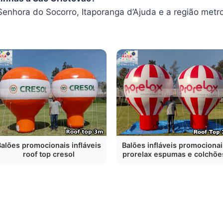
hora do Socorro, Itaporanga d’Ajuda e a região metr
Balões promocionais infláveis
Balões infláveis promocionai
roof top cresol
prorelax espumas e colchõe