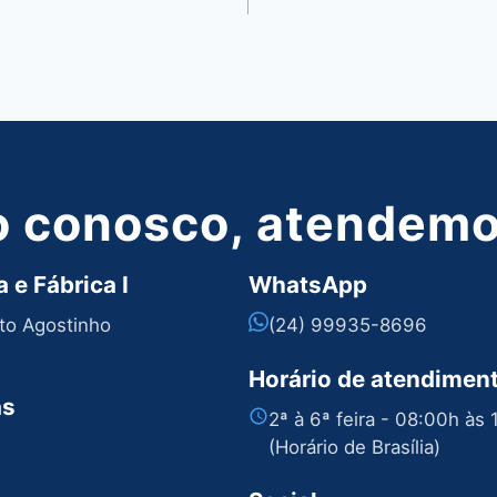
o conosco, atendemos
 e Fábrica I
WhatsApp
nto Agostinho
(24) 99935-8696
Horário de atendimen
as
2ª à 6ª feira - 08:00h às
(Horário de Brasília)