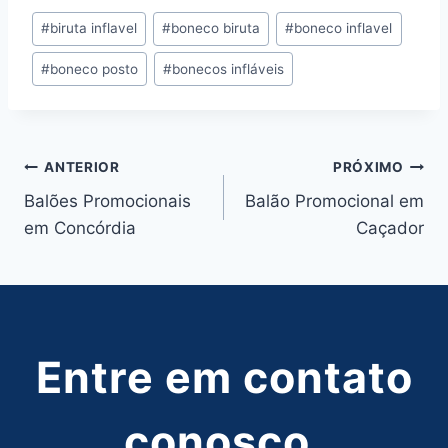
Tags
#
biruta inflavel
#
boneco biruta
#
boneco inflavel
do
#
boneco posto
#
bonecos infláveis
Post:
Navegação
ANTERIOR
PRÓXIMO
Balões Promocionais
Balão Promocional em
de
em Concórdia
Caçador
Post
Entre em contato
conosco,