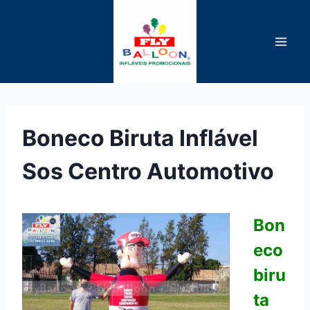
Pular
para
o
Conteúdo
Boneco Biruta Inflável
Sos Centro Automotivo
Bon
eco
biru
ta