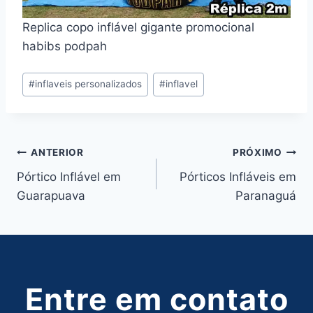
Replica copo inflável gigante promocional
habibs podpah
Tags
#
inflaveis personalizados
#
inflavel
do
Post:
Navegação
ANTERIOR
PRÓXIMO
Pórtico Inflável em
Pórticos Infláveis em
de
Guarapuava
Paranaguá
Post
Entre em contato