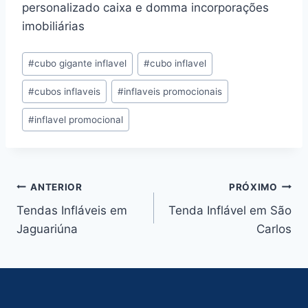
personalizado caixa e domma incorporações
imobiliárias
Tags
#
cubo gigante inflavel
#
cubo inflavel
do
#
cubos inflaveis
#
inflaveis promocionais
Post:
#
inflavel promocional
Navegação
ANTERIOR
PRÓXIMO
Tendas Infláveis em
Tenda Inflável em São
de
Jaguariúna
Carlos
Post