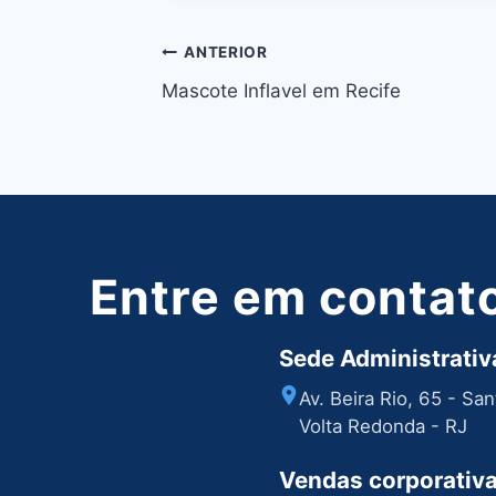
Navegação
ANTERIOR
Mascote Inflavel em Recife
de
Post
Entre em contat
Sede Administrativa
Av. Beira Rio, 65 - Sa
Volta Redonda - RJ
Vendas corporativ