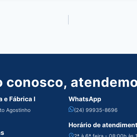
o conosco, atendemos
 e Fábrica I
WhatsApp
nto Agostinho
(24) 99935-8696
Horário de atendimen
as
2ª à 6ª feira - 08:00h às