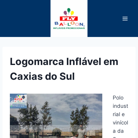
Pular
para
o
Conteúdo
Logomarca Inflável em
Caxias do Sul
Polo
indust
rial e
vinícol
a da