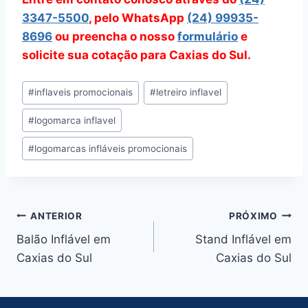
3347-5500
, pelo WhatsApp
(24) 99935-
8696
ou preencha o nosso
formulário
e
solicite sua cotação para Caxias do Sul.
Tags
#
inflaveis promocionais
#
letreiro inflavel
do
#
logomarca inflavel
Post:
#
logomarcas infláveis promocionais
Navegação
ANTERIOR
PRÓXIMO
Balão Inflável em
Stand Inflável em
de
Caxias do Sul
Caxias do Sul
Post