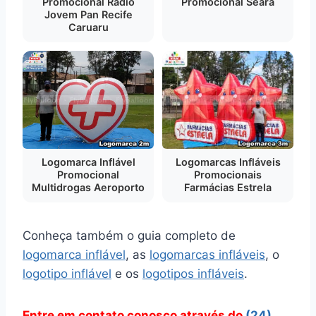
Promocional Rádio
Promocional Seara
Jovem Pan Recife
Caruaru
Logomarcas Infláveis
Logomarca Inflável
Promocionais
Promocional
Farmácias Estrela
Multidrogas Aeroporto
Conheça também o guia completo de
logomarca inflável
, as
logomarcas infláveis
, o
logotipo inflável
e os
logotipos infláveis
.
Entre em contato conosco através do
(24)