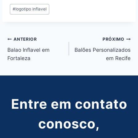
Tags
#
logotipo inflavel
do
Post:
Navegação
ANTERIOR
PRÓXIMO
Balao Inflavel em
Balões Personalizados
de
Fortaleza
em Recife
Post
Entre em contato
conosco,