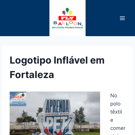
Pular
para
o
Conteúdo
Logotipo Inflável em
Fortaleza
No
polo
têxtil
e
comer