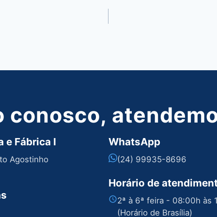
o conosco, atendemos
 e Fábrica I
WhatsApp
nto Agostinho
(24) 99935-8696
Horário de atendimen
as
2ª à 6ª feira - 08:00h às
(Horário de Brasília)