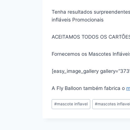
Tenha resultados surpreendentes
infláveis Promocionais
ACEITAMOS TODOS OS CARTÕES
Fornecemos os Mascotes Infláve
[easy_image_gallery gallery=”373
A Fly Balloon também fabrica o
m
Tags
#
mascote inflavel
#
mascotes inflave
do
Post: