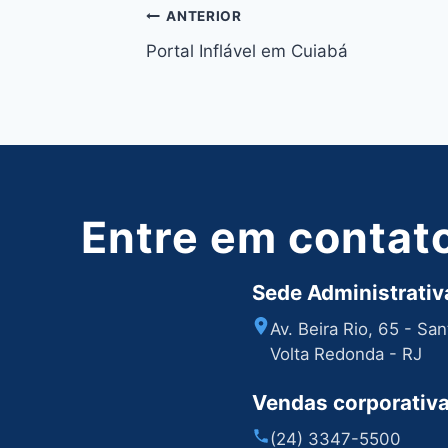
Navegação
ANTERIOR
Portal Inflável em Cuiabá
de
Post
Entre em contat
Sede Administrativa
Av. Beira Rio, 65 - Sa
Volta Redonda - RJ
Vendas corporativ
(24) 3347-5500