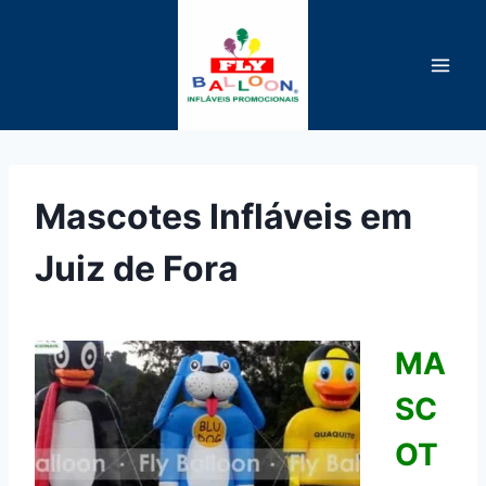
Pular
para
o
Conteúdo
Mascotes Infláveis em
Juiz de Fora
MA
SC
OT