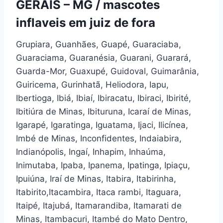
GERAIS – MG / mascotes
inflaveis em juiz de fora
Grupiara, Guanhães, Guapé, Guaraciaba,
Guaraciama, Guaranésia, Guarani, Guarará,
Guarda-Mor, Guaxupé, Guidoval, Guimarânia,
Guiricema, Gurinhatã, Heliodora, Iapu,
Ibertioga, Ibiá, Ibiaí, Ibiracatu, Ibiraci, Ibirité,
Ibitiúra de Minas, Ibituruna, Icaraí de Minas,
Igarapé, Igaratinga, Iguatama, Ijaci, Ilicínea,
Imbé de Minas, Inconfidentes, Indaiabira,
Indianópolis, Ingaí, Inhapim, Inhaúma,
Inimutaba, Ipaba, Ipanema, Ipatinga, Ipiaçu,
Ipuiúna, Iraí de Minas, Itabira, Itabirinha,
Itabirito,Itacambira, Itaca rambi, Itaguara,
Itaipé, Itajubá, Itamarandiba, Itamarati de
Minas, Itambacuri, Itambé do Mato Dentro,