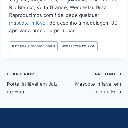
Rio Branco, Volta Grande, Wenceslau Braz
Reproduzimos com fidelidade qualquer
mascote inflável
, do desenho à modelagem 3D
aprovada antes da produção.
Tags
#
inflaveis promocionais
#
mascote inflavel
do
Post:
Navegação
ANTERIOR
PRÓXIMO
Portal Inflável em Juiz
Mascote Inflável em
de
de Fora
Juiz de Fora
Post